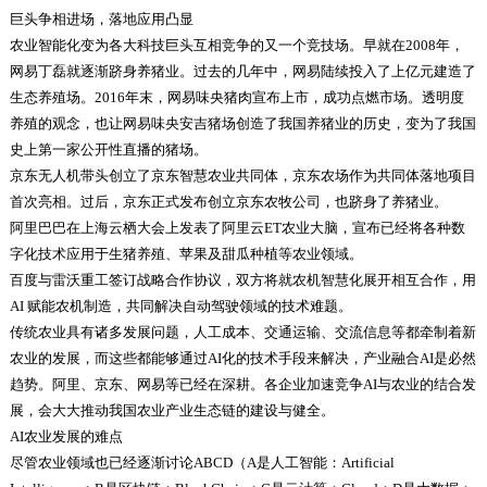
巨头争相进场，落地应用凸显
农业智能化变为各大科技巨头互相竞争的又一个竞技场。早就在2008年，
网易丁磊就逐渐跻身养猪业。过去的几年中，网易陆续投入了上亿元建造了
生态养殖场。2016年末，网易味央猪肉宣布上市，成功点燃市场。透明度
养殖的观念，也让网易味央安吉猪场创造了我国养猪业的历史，变为了我国
史上第一家公开性直播的猪场。
京东无人机带头创立了京东智慧农业共同体，京东农场作为共同体落地项目
首次亮相。过后，京东正式发布创立京东农牧公司，也跻身了养猪业。
阿里巴巴在上海云栖大会上发表了阿里云ET农业大脑，宣布已经将各种数
字化技术应用于生猪养殖、苹果及甜瓜种植等农业领域。
百度与雷沃重工签订战略合作协议，双方将就农机智慧化展开相互合作，用
AI 赋能农机制造，共同解决自动驾驶领域的技术难题。
传统农业具有诸多发展问题，人工成本、交通运输、交流信息等都牵制着新
农业的发展，而这些都能够通过AI化的技术手段来解决，产业融合AI是必然
趋势。阿里、京东、网易等已经在深耕。各企业加速竞争AI与农业的结合发
展，会大大推动我国农业产业生态链的建设与健全。
AI农业发展的难点
尽管农业领域也已经逐渐讨论ABCD（A是人工智能：Artificial