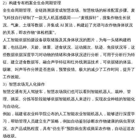
2）构建专有档案全生命周期管理
全生命周期管理、全链路溯源变成智慧农场、智慧牧场的标准配置步骤。麦
飞科技自行研制了一款无人机遥感载荷——“麦视探针”，搜集作物生长状
况、气象、土壤等数据，并集成 AI 算法，构建起了光谱与农作物身体状况
的关系，即农作物“体检档案”。
人工智能依据拍摄设备获取猪脸及其身体状况的图片，为每一头猪构建档
案，包括品种、天龄、体重、进食状况、运动频次、轨迹、免疫状况等，这
些数据依据深度学习对动物的情绪和身体状况进行分析，可用于分析行为特
征、建立进食数据等。融合声学特征和红外线测温技术，可依据猪的体温、
咳嗽、叫声等作分辨是否患病，预警疫情。极大的减少了工作时间，提升了
工作效能。
3）智慧农场无人化操作
智慧交通有无人驾驶车，智慧农场我们也可以看到智能机器人。栽种、管
理、摘采、分拣等阶段能够依据智能机器人来进行，实现农业种植的智能化
与自动化。
例如，福建省农业科学院公布的人工智能农业智能机器人，能够进行深度学
习，帮助管理人员建立生产策略，例如自动鉴别诊断农作物健康的病虫害状
况、农产品成熟程度，具有“仿生手”预防病虫害或摘采农作物，自动运送农
场收获。