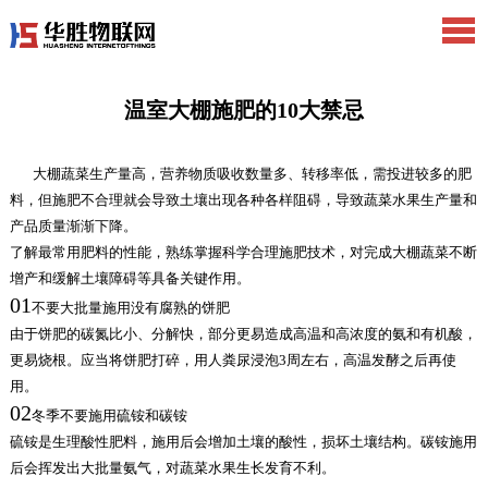
温室大棚施肥的10大禁忌
大棚蔬菜生产量高，营养物质吸收数量多、转移率低，需投进较多的肥
料，但施肥不合理就会导致土壤出现各种各样阻碍，导致蔬菜水果生产量和
产品质量渐渐下降。
了解最常用肥料的性能，熟练掌握科学合理施肥技术，对完成大棚蔬菜不断
增产和缓解土壤障碍等具备关键作用。
01
不要大批量施用没有腐熟的饼肥
由于饼肥的碳氮比小、分解快，部分更易造成高温和高浓度的氨和有机酸，
更易烧根。应当将饼肥打碎，用人粪尿浸泡3周左右，高温发酵之后再使
用。
02
冬季不要施用硫铵和碳铵
硫铵是生理酸性肥料，施用后会增加土壤的酸性，损坏土壤结构。碳铵施用
后会挥发出大批量氨气，对蔬菜水果生长发育不利。