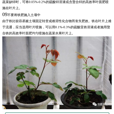
蔬菜缺锌时，可将0.05%-0.2%的硫酸锌溶液或含螯合锌的高效率叶面肥喷
施在叶片上。
09
不要将铁肥施入土壤中
由于铁比较容易被土壤固定转变成难溶性化合物而丧失肥效。铁在叶片上难
于流通，应当选用叶片喷施，可以用0.1%-0.3%的硫酸亚铁溶液或者施用螯
合铁的高效率叶面肥均匀喷施在蔬菜水果叶片上。