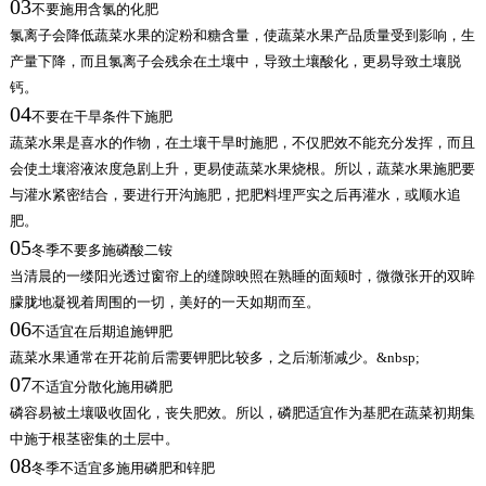
03
不要施用含氯的化肥
氯离子会降低蔬菜水果的淀粉和糖含量，使蔬菜水果产品质量受到影响，生
产量下降，而且氯离子会残余在土壤中，导致土壤酸化，更易导致土壤脱
钙。
04
不要在干旱条件下施肥
蔬菜水果是喜水的作物，在土壤干旱时施肥，不仅肥效不能充分发挥，而且
会使土壤溶液浓度急剧上升，更易使蔬菜水果烧根。所以，蔬菜水果施肥要
与灌水紧密结合，要进行开沟施肥，把肥料埋严实之后再灌水，或顺水追
肥。
05
冬季不要多施磷酸二铵
当清晨的一缕阳光透过窗帘上的缝隙映照在熟睡的面颊时，微微张开的双眸
朦胧地凝视着周围的一切，美好的一天如期而至。
06
不适宜在后期追施钾肥
蔬菜水果通常在开花前后需要钾肥比较多，之后渐渐减少。&nbsp;
07
不适宜分散化施用磷肥
磷容易被土壤吸收固化，丧失肥效。所以，磷肥适宜作为基肥在蔬菜初期集
中施于根茎密集的土层中。
08
冬季不适宜多施用磷肥和锌肥